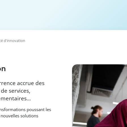
té d'innovation
on
rrence accrue des
de services,
lementaires…
nsformations poussant les
 nouvelles solutions