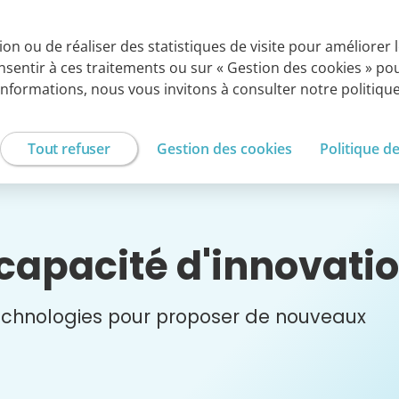
ROUPE CEGEDIM
tion ou de réaliser des statistiques de visite pour améliorer
onsentir à ces traitements ou sur « Gestion des cookies » p
Externalisation de
Services experts
Solutions SaaS
services Métiers
à la carte
informations, nous vous invitons à consulter notre politiq
Tout refuser
Gestion des cookies
Politique d
 capacité d'innovati
 technologies pour proposer de nouveaux