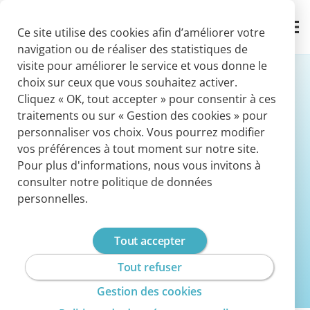
Panneau de gestion des cookies
Contact
Ce site utilise des cookies afin d’améliorer votre
navigation ou de réaliser des statistiques de
visite pour améliorer le service et vous donne le
choix sur ceux que vous souhaitez activer.
Cliquez « OK, tout accepter » pour consentir à ces
traitements ou sur « Gestion des cookies » pour
Nos marques
personnaliser vos choix. Vous pourrez modifier
vos préférences à tout moment sur notre site.
Pour plus d'informations, nous vous invitons à
Nous intervenons sur le marché sous le nom
consulter notre politique de données
de Cegedim Assurances. Mais nous sommes
personnelles.
aussi connus à travers nos marques de
produits et services.
Tout accepter
Tout refuser
Gestion des cookies