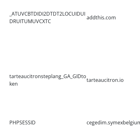
_ATUVCBTDIDI2DTDT2LOCUIDUI
addthis.com
DRUITUMUVCXTC
tarteaucitronsteplang_GA_GIDto
tarteaucitron.io
ken
PHPSESSID
cegedim.symexbelgiu