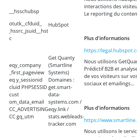
interactions des visite
hsschubsp
Le reporting du conte
otutk
cfduid
HubSpot
hssrc_jsuid
hst
c
Plus
d'informations
https://legal.hubspot.
Get Quanty
Nous utilisons GetQuan
eqy_company
(Smartline
Prédictif B2B et analy
_first_pageview
Systems)
de vos visiteurs sur vo
eq y_sessionid
Domaines :
sociaux et emailings...
cluid PHPSESSID
get.smart-
cust
data-
om_data_email
systems.com /
Plus
d'informations
CC_ADVERTISING
eqy.link /
CC gq_utm
stats.webleads-
https://www.smartline.
tracker.com
Nous utilisons le serv