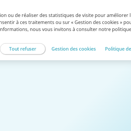
ROUPE CEGEDIM
tion ou de réaliser des statistiques de visite pour améliorer
onsentir à ces traitements ou sur « Gestion des cookies » p
Externalisation de
Services experts
Solutions SaaS
services Métiers
à la carte
informations, nous vous invitons à consulter notre politiq
Tout refuser
Gestion des cookies
Politique d