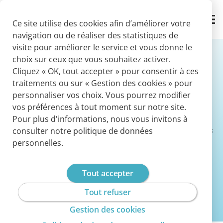
Panneau de gestion des cookies
Contact
Ce site utilise des cookies afin d’améliorer votre
navigation ou de réaliser des statistiques de
visite pour améliorer le service et vous donne le
choix sur ceux que vous souhaitez activer.
Cliquez « OK, tout accepter » pour consentir à ces
traitements ou sur « Gestion des cookies » pour
personnaliser vos choix. Vous pourrez modifier
Conselium by Cegedim
vos préférences à tout moment sur notre site.
Pour plus d'informations, nous vous invitons à
Nous accompagnons l’ensemble des acteurs
consulter notre politique de données
de l’assurance et de la santé à toutes les
personnelles.
étapes de leur transformation.
Tout accepter
Tout refuser
Gestion des cookies